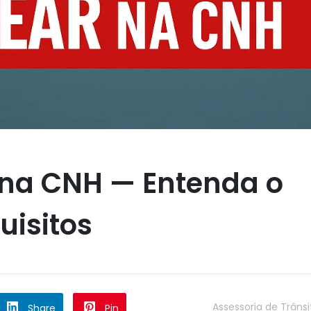
 na CNH — Entenda o
uisitos
Assessoria de Trânsi
Share
Pin