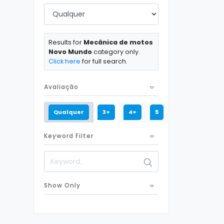
Results for
Mecânica de motos
Novo Mundo
category only.
Click here
for full search.
Avaliação
Qualquer
3+
4+
5
Keyword Filter
Show Only