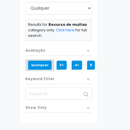
Results for
Recurso de multas
category only.
Click here
for full
search.
Avaliação
Qualquer
3+
4+
5
Keyword Filter
Show Only