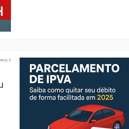
May 11
u