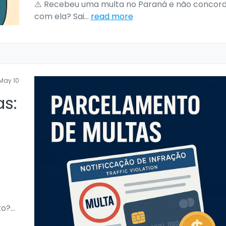
⚠️ Recebeu uma multa no Paraná e não concor
com ela? Sai
...
read more
May 10
as:
to?
...