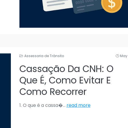
Assessoria de Trânsito
May 
Cassação Da CNH: O
Que É, Como Evitar E
Como Recorrer
1. O que é a cassa�
...
read more