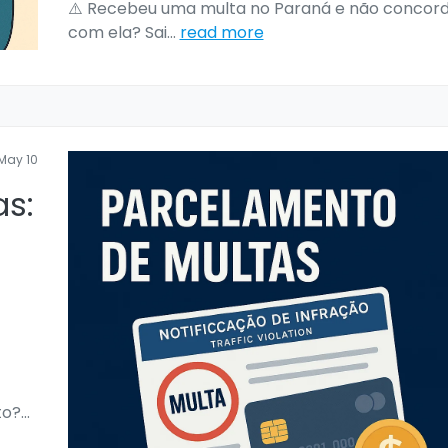
⚠️ Recebeu uma multa no Paraná e não concor
com ela? Sai
...
read more
May 10
as:
to?
...