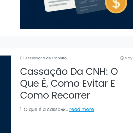
Assessoria de Trânsito
May 
Cassação Da CNH: O
Que É, Como Evitar E
Como Recorrer
1. O que é a cassa�
...
read more