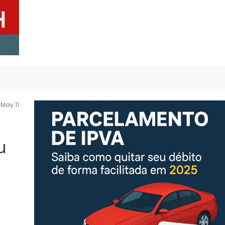
May 11
u