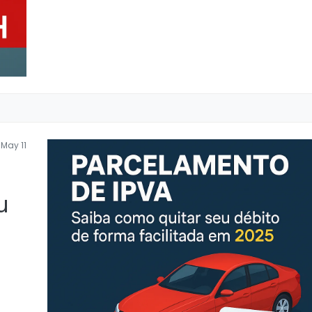
May 11
u