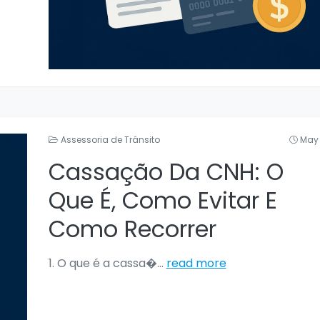
Assessoria de Trânsito
May 
Cassação Da CNH: O
Que É, Como Evitar E
Como Recorrer
1. O que é a cassa�
...
read more