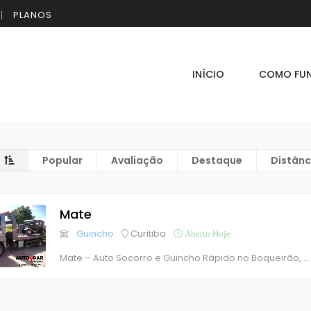
PLANOS
INÍCIO
COMO FU
Popular
Avaliação
Destaque
Distânc
Mate
Guincho
Curitiba
Aberto Hoje
Mate – Auto Socorro e Guincho Rápido no Boqueirão,
...