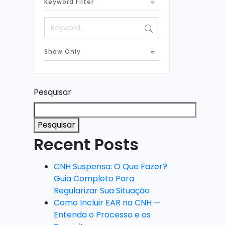
Keyword Filter
1
Assessoria de Trânsito
Oficina de Lataria e Pintura
3
Estofamento Automotivo
Show Only
1
Pesquisar
Pesquisar
Recent Posts
CNH Suspensa: O Que Fazer?
Guia Completo Para
Regularizar Sua Situação
Como Incluir EAR na CNH —
Entenda o Processo e os