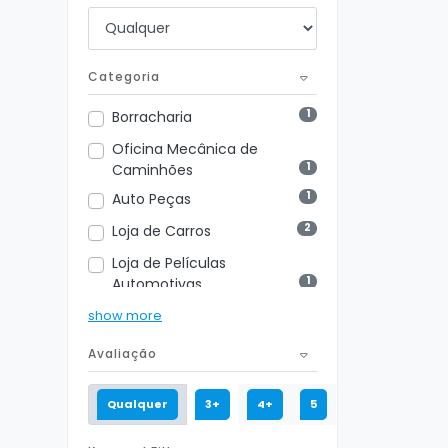
Categoria
1
Borracharia
Oficina Mecânica de
1
Caminhões
1
Auto Peças
2
Loja de Carros
Loja de Películas
1
Automotivas
Oficina Mecânica de Motos
show more
1
Escapamento Automotivo
Avaliação
1
2
Auto Center
Qualquer
3+
4+
5
1
Oficina Mecânica
1
Guincho